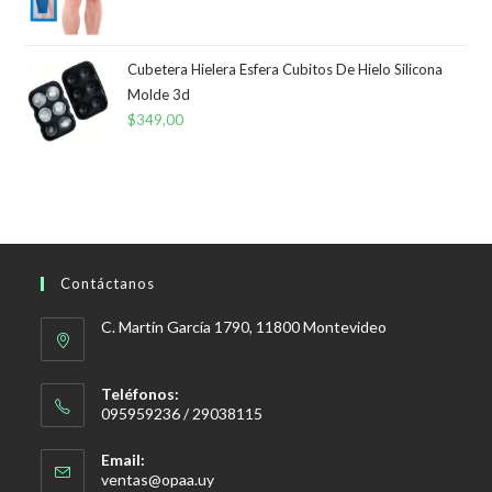
Cubetera Hielera Esfera Cubitos De Hielo Silicona
Molde 3d
$
349,00
Contáctanos
C. Martín García 1790, 11800 Montevideo
Teléfonos:
095959236 / 29038115
Email:
Se
ventas@opaa.uy