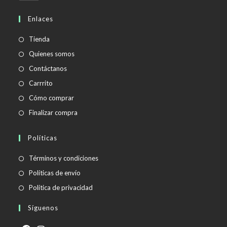
abre
en
Enlaces
tu
aplicación
Tienda
Quienes somos
Contáctanos
Carrrito
Cómo comprar
Finalizar compra
Políticas
Se
Términos y condiciones
abre
Se
Políticas de envío
en
abre
Se
Política de privacidad
una
en
abre
Síguenos
nueva
una
en
pestaña
nueva
una