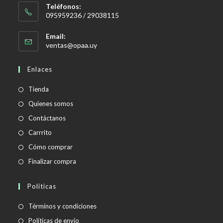
Teléfonos:
095959236 / 29038115
Email:
Se
ventas@opaa.uy
abre
en
Enlaces
tu
aplicación
Tienda
Quienes somos
Contáctanos
Carrrito
Cómo comprar
Finalizar compra
Políticas
Se
Términos y condiciones
abre
Se
Políticas de envío