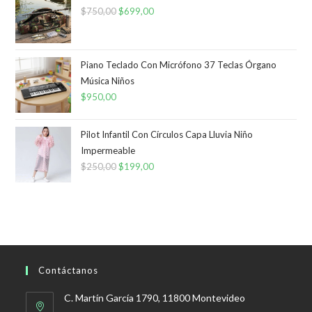
$
750,00
El
$
699,00
El
precio
precio
original
actual
era:
es:
Piano Teclado Con Micrófono 37 Teclas Órgano
Música Niños
$750,00.
$699,00.
$
950,00
Pilot Infantil Con Círculos Capa Lluvia Niño
Impermeable
$
250,00
El
$
199,00
El
precio
precio
original
actual
era:
es:
$250,00.
$199,00.
Contáctanos
C. Martín García 1790, 11800 Montevideo