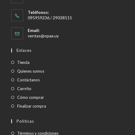
Teléfonos:
095959236 / 29038115
Email:
Se
ventas@opaa.uy
abre
en
Enlaces
tu
aplicación
Tienda
Quienes somos
Contáctanos
Carrrito
Cómo comprar
Finalizar compra
Políticas
Se
Términos y condiciones