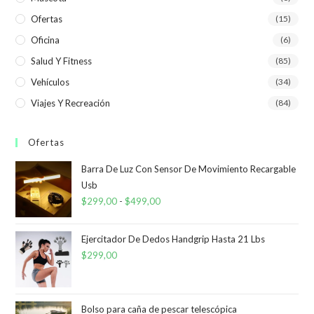
Ofertas
(15)
Oficina
(6)
Salud Y Fitness
(85)
Vehículos
(34)
Viajes Y Recreación
(84)
Ofertas
Barra De Luz Con Sensor De Movimiento Recargable
Usb
$
299,00
-
$
499,00
Rango
de
precios:
Ejercitador De Dedos Handgrip Hasta 21 Lbs
desde
$
299,00
$299,00
hasta
$499,00
Bolso para caña de pescar telescópica