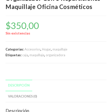
Maquillaje Oficina Cosméticos
$
350,00
Sin existencias
Categorías:
Accesorios
,
Hogar
,
maquillaje
Etiquetas:
caja
,
maquillaje
,
organizadora
DESCRIPCIÓN
VALORACIONES (0)
Descripción