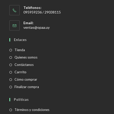
Teléfonos:
095959236 / 29038115
Email:
Se
ventas@opaa.uy
abre
en
Enlaces
tu
aplicación
Tienda
Quienes somos
Contáctanos
Carrrito
Cómo comprar
Finalizar compra
Políticas
Se
Términos y condiciones