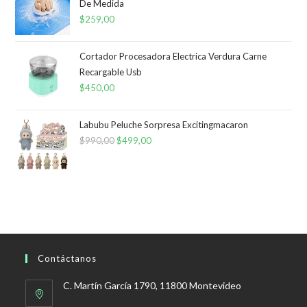
De Medida
$
259,00
Cortador Procesadora Electrica Verdura Carne
Recargable Usb
$
450,00
Labubu Peluche Sorpresa Excitingmacaron
$
990,00
El
$
499,00
El
precio
precio
original
actual
era:
es:
$990,00.
$499,00.
Contáctanos
C. Martín García 1790, 11800 Montevideo