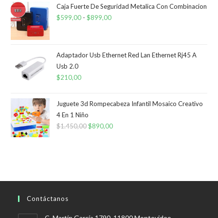
Caja Fuerte De Seguridad Metalica Con Combinacion
$
599,00
-
$
899,00
Rango
de
precios:
desde
Adaptador Usb Ethernet Red Lan Ethernet Rj45 A
Usb 2.0
$599,00
$
210,00
hasta
$899,00
Juguete 3d Rompecabeza Infantil Mosaico Creativo
4 En 1 Niño
$
1.450,00
El
$
890,00
El
precio
precio
original
actual
era:
es:
$1.450,00.
$890,00.
Contáctanos
C. Martín García 1790, 11800 Montevideo