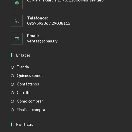
Teléfonos:
095959236 / 29038115
Email:
Se
ventas@opaa.uy
abre
en
Enlaces
tu
aplicación
Tienda
Quienes somos
Contáctanos
Carrrito
Cómo comprar
Finalizar compra
Políticas