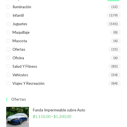
Iluminación
(12)
Infantil
(179)
Juguetes
(141)
Maquillaje
(8)
Mascota
(6)
Ofertas
(15)
Oficina
(6)
Salud Y Fitness
(85)
Vehículos
(34)
Viajes Y Recreación
(84)
Ofertas
Funda Impermeable cubre Auto
$
1.150,00
-
$
1.200,00
Rango
de