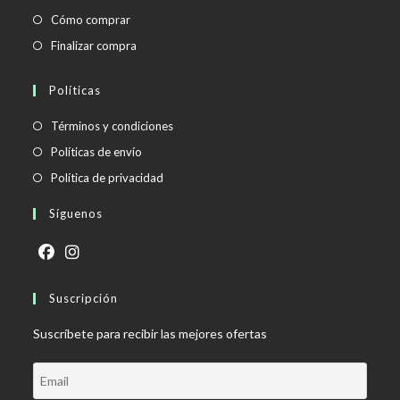
Cómo comprar
Finalizar compra
Políticas
Se
Términos y condiciones
abre
Se
Políticas de envío
en
abre
Se
Política de privacidad
una
en
abre
Síguenos
nueva
una
en
pestaña
nueva
una
pestaña
nueva
Se
Se
pestaña
abre
Suscripción
abre
en
en
Suscríbete para recibir las mejores ofertas
una
una
nueva
nueva
pestaña
pestaña