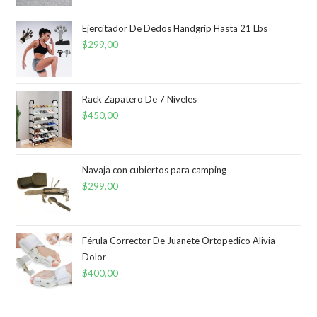
precios:
desde
Ejercitador De Dedos Handgrip Hasta 21 Lbs
$
299,00
$1.150,00
hasta
$1.200,00
Rack Zapatero De 7 Niveles
$
450,00
Navaja con cubiertos para camping
$
299,00
Férula Corrector De Juanete Ortopedico Alivia
Dolor
$
400,00