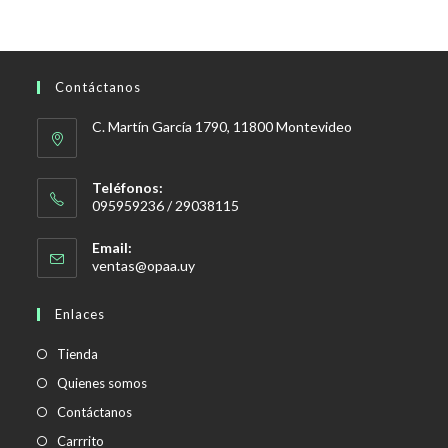
Contáctanos
C. Martín García 1790, 11800 Montevideo
Teléfonos:
095959236 / 29038115
Email:
Se
ventas@opaa.uy
abre
en
Enlaces
tu
aplicación
Tienda
Quienes somos
Contáctanos
Carrrito