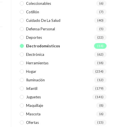
Coleccionables
(6)
Cotillón
(7)
WEB
Cuidado De La Salud
(40)
Defensa Personal
(5)
Deportes
(22)
Electrodomésticos
(14)
Electrónica
(62)
Herramientas
(18)
Hogar
(234)
Iluminación
(12)
Infantil
(179)
Juguetes
(141)
Maquillaje
(8)
Mascota
(6)
Ofertas
(15)