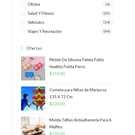
Oficina
(6)
Salud Y Fitness
(85)
Vehículos
(34)
Viajes Y Recreación
(84)
Ofertas
Molde De Silicona Paleta Palito
Huellita Patita Perro
$
250,00
Cometa para Niñas de Mariposa
135 X 72 Cm
$
230,00
Molde Teflon Antiadherente Para 6
Muffins
$
170,00