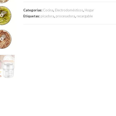
Verduras
Multifuncional
Categorías:
Cocina
,
Electrodomésticos
,
Hogar
Recargable
Etiquetas:
picadora
,
procesadora
,
recargable
Usb
cantidad