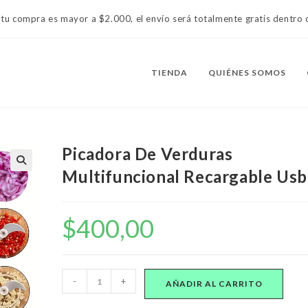
 tu compra es mayor a $2.000, el envío será totalmente gratis dentr
TIENDA
QUIÉNES SOMOS
Picadora De Verduras
Multifuncional Recargable Usb
$
400,00
Picadora
-
+
AÑADIR AL CARRITO
De