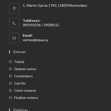
C. Martín García 1790, 11800 Montevideo
Teléfonos:
095959236 / 29038115
Email:
Se
ventas@opaa.uy
abre
en
Enlaces
tu
aplicación
Tienda
Quienes somos
Contáctanos
Carrrito
Cómo comprar
Finalizar compra
Políticas