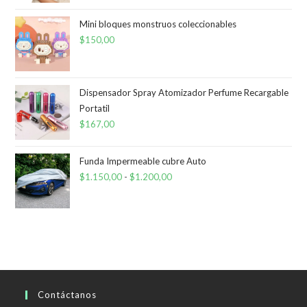
Mini bloques monstruos coleccionables
$
150,00
Dispensador Spray Atomizador Perfume Recargable
Portatil
$
167,00
Funda Impermeable cubre Auto
$
1.150,00
-
$
1.200,00
Rango
de
precios:
desde
$1.150,00
hasta
$1.200,00
Contáctanos