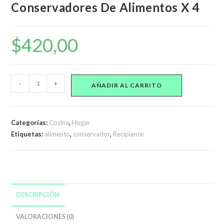
Conservadores De Alimentos X 4
$
420,00
Recipientes
-
+
AÑADIR AL CARRITO
Reutilizables
Conservadores
De
Categorías:
Cocina
,
Hogar
Alimentos
Etiquetas:
alimento
,
conservador
,
Recipiente
X
4
cantidad
DESCRIPCIÓN
VALORACIONES (0)