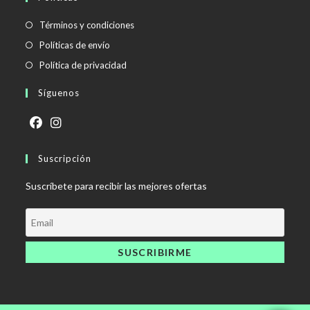
Se
Términos y condiciones
abre
Se
Políticas de envío
en
abre
Se
Política de privacidad
una
en
abre
Síguenos
nueva
una
en
pestaña
nueva
una
pestaña
nueva
Se
Se
pestaña
abre
Suscripción
abre
en
en
Suscríbete para recibir las mejores ofertas
una
una
nueva
nueva
pestaña
pestaña