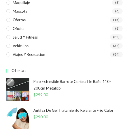
Maquillaje
(8)
Mascota
(6)
Ofertas
(15)
Oficina
(6)
Salud Y Fitness
(85)
Vehículos
(34)
Viajes Y Recreación
(84)
Ofertas
Palo Extensible Barrote Cortina De Baño 110-
200cm Metálico
$
299,00
Antifaz De Gel Tratamiento Relajante Frío Calor
$
290,00