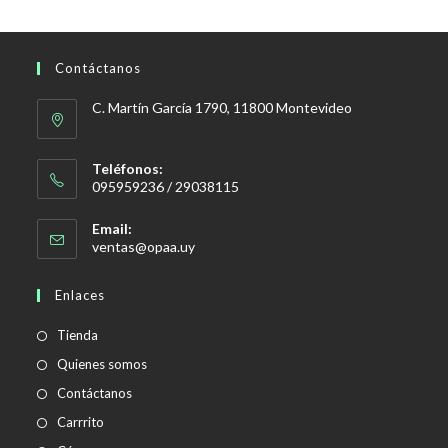
Contáctanos
C. Martín García 1790, 11800 Montevideo
Teléfonos:
095959236 / 29038115
Email:
Se
ventas@opaa.uy
abre
en
Enlaces
tu
aplicación
Tienda
Quienes somos
Contáctanos
Carrrito