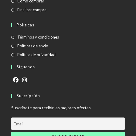
Cómo comprar
Finalizar compra
Políticas
Se
Términos y condiciones
abre
Se
Políticas de envío
en
abre
Se
Política de privacidad
una
en
abre
Síguenos
nueva
una
en
pestaña
nueva
una
pestaña
nueva
Se
Se
pestaña
abre
Suscripción
abre
en
en
Suscríbete para recibir las mejores ofertas
una
una
nueva
nueva
pestaña
pestaña