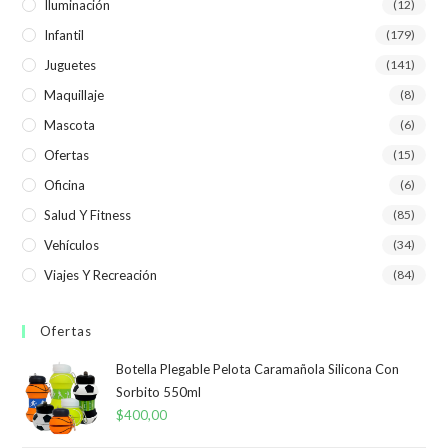
Iluminación
(12)
Infantil
(179)
Juguetes
(141)
Maquillaje
(8)
Mascota
(6)
Ofertas
(15)
Oficina
(6)
Salud Y Fitness
(85)
Vehículos
(34)
Viajes Y Recreación
(84)
Ofertas
Botella Plegable Pelota Caramañola Silicona Con
Sorbito 550ml
$
400,00