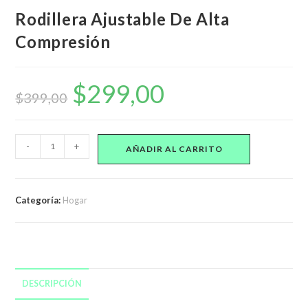
Rodillera Ajustable De Alta
Compresión
$
299,00
El
El
precio
precio
$
399,00
original
actual
era:
es:
$399,00.
$299,00.
Rodillera
-
+
AÑADIR AL CARRITO
Ajustable
De
Alta
Categoría:
Hogar
Compresión
cantidad
DESCRIPCIÓN