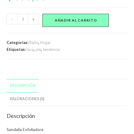
Sandalia
-
+
AÑADIR AL CARRITO
Exfoliadora
Ducha
Limpia
Categorías:
Baño
,
Hogar
Pies
Etiquetas:
lava
,
pie
,
tendencia
Cepillo
Callos
Masaje
cantidad
DESCRIPCIÓN
VALORACIONES (0)
Descripción
Sandalia Exfoliadora