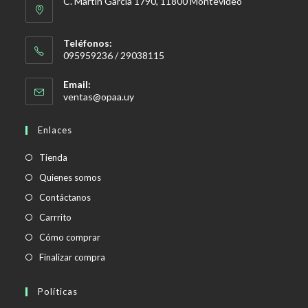
C. Martín García 1790, 11800 Montevideo
Teléfonos:
095959236 / 29038115
Email:
Se
ventas@opaa.uy
abre
en
Enlaces
tu
aplicación
Tienda
Quienes somos
Contáctanos
Carrrito
Cómo comprar
Finalizar compra
Políticas