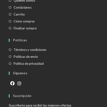
Quienes somos
Contáctanos
Carrrito
Cómo comprar
Finalizar compra
Políticas
Se
Términos y condiciones
abre
Se
Políticas de envío
en
abre
Se
Política de privacidad
una
en
abre
Síguenos
nueva
una
en
pestaña
nueva
una
pestaña
nueva
Se
Se
pestaña
abre
Suscripción
abre
en
en
Suscríbete para recibir las mejores ofertas