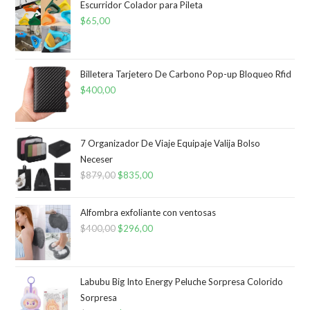
Escurridor Colador para Pileta
$
65,00
Billetera Tarjetero De Carbono Pop-up Bloqueo Rfid
$
400,00
7 Organizador De Viaje Equipaje Valija Bolso
Neceser
$
879,00
El
$
835,00
El
precio
precio
original
actual
Alfombra exfoliante con ventosas
era:
es:
$
400,00
El
$
296,00
El
$879,00.
$835,00.
precio
precio
original
actual
era:
es:
Labubu Big Into Energy Peluche Sorpresa Colorido
Sorpresa
$400,00.
$296,00.