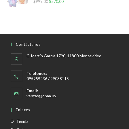
$
999,00
El
$
570,00
El
precio
precio
original
actual
era:
es:
$999,00.
$570,00.
Contáctanos
C. Martín García 1790, 11800 Montevideo
Teléfonos:
095959236 / 29038115
Email:
Se
ventas@opaa.uy
abre
en
Enlaces
tu
aplicación
Tienda