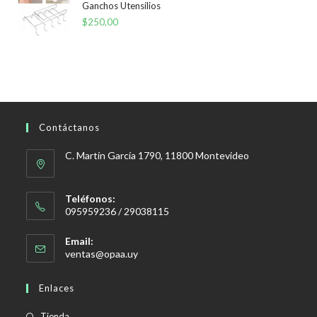
Ganchos Utensilios
$
250,00
Contáctanos
C. Martín García 1790, 11800 Montevideo
Teléfonos:
095959236 / 29038115
Email:
Se
ventas@opaa.uy
abre
en
Enlaces
tu
aplicación
Tienda