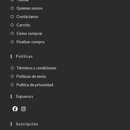
Quienes somos
Contáctanos
Carrrito
Cómo comprar
Finalizar compra
Políticas
Se
Términos y condiciones
abre
Se
Políticas de envío
en
abre
Se
Política de privacidad
una
en
abre
Síguenos
nueva
una
en
pestaña
nueva
una
pestaña
nueva
Se
Se
pestaña
abre
Suscripción
abre