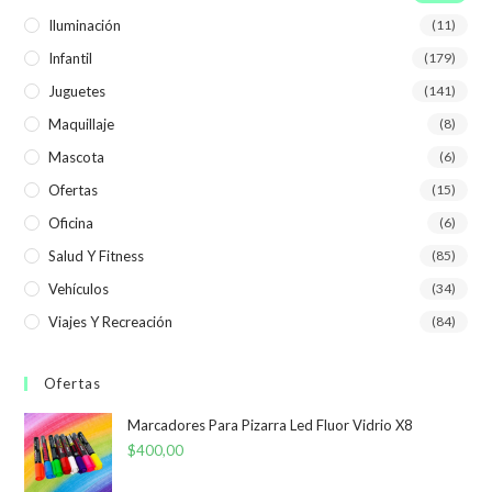
Iluminación
(11)
Infantil
(179)
Juguetes
(141)
Maquillaje
(8)
Mascota
(6)
Ofertas
(15)
Oficina
(6)
Salud Y Fitness
(85)
Vehículos
(34)
Viajes Y Recreación
(84)
Ofertas
Marcadores Para Pizarra Led Fluor Vidrio X8
$
400,00