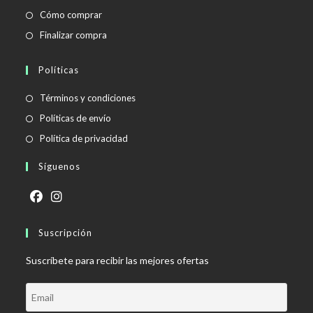
Cómo comprar
Finalizar compra
Políticas
Se
Términos y condiciones
abre
Se
Políticas de envío
en
abre
Se
Política de privacidad
una
en
abre
Síguenos
nueva
una
en
pestaña
nueva
una
pestaña
nueva
Se
Se
pestaña
abre
Suscripción
abre
en
en
Suscríbete para recibir las mejores ofertas
una
una
nueva
nueva
pestaña
pestaña