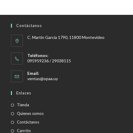
Contáctanos
C. Martín García 1790, 11800 Montevideo
Teléfonos:
095959236 / 29038115
Email:
Se
ventas@opaa.uy
abre
en
Enlaces
tu
aplicación
Tienda
Quienes somos
Contáctanos
Carrrito