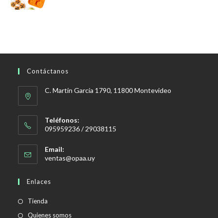
Contáctanos
C. Martín García 1790, 11800 Montevideo
Teléfonos:
095959236 / 29038115
Email:
Se
ventas@opaa.uy
abre
en
Enlaces
tu
aplicación
Tienda
Quienes somos