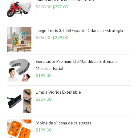
$
300,00
El
$
270,00
El
precio
precio
original
actual
era:
es:
Juego Tetris 3d Del Espacio Didáctico Estrategia
$
350,00
$300,00.
El
$
299,00
$270,00.
El
precio
precio
original
actual
era:
es:
Ejercitador Premium De Mandíbula Entrenam
Muscular Facial
$350,00.
$299,00.
$
199,00
Limpia Vidrios Extensible
$
214,00
Molde de silicona de calabazas
$
199,00