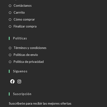
Contáctanos
Carrrito
Cómo comprar
Finalizar compra
Políticas
Se
Términos y condiciones
abre
Se
Políticas de envío
en
abre
Se
Política de privacidad
una
en
abre
Síguenos
nueva
una
en
pestaña
nueva
una
pestaña
nueva
Se
Se
pestaña
abre
Suscripción
abre
en
en
Suscríbete para recibir las mejores ofertas
una
una