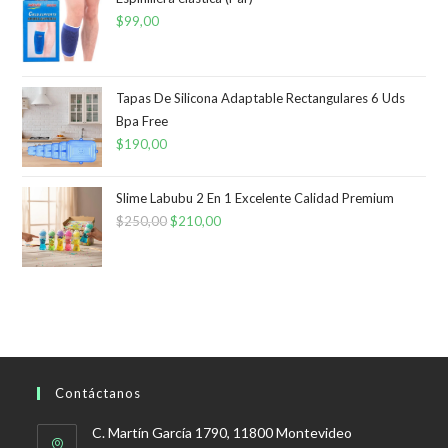
$
99,00
Tapas De Silicona Adaptable Rectangulares 6 Uds
Bpa Free
$
190,00
Slime Labubu 2 En 1 Excelente Calidad Premium
$
250,00
El
$
210,00
El
precio
precio
original
actual
era:
es:
$250,00.
$210,00.
Contáctanos
C. Martín García 1790, 11800 Montevideo