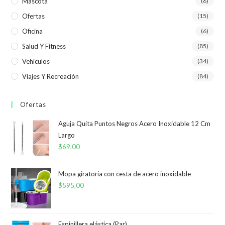
Mascota
(6)
Ofertas
(15)
Oficina
(6)
Salud Y Fitness
(85)
Vehículos
(34)
Viajes Y Recreación
(84)
Ofertas
Aguja Quita Puntos Negros Acero Inoxidable 12 Cm
Largo
$
69,00
Mopa giratoria con cesta de acero inoxidable
$
595,00
Espinillera elástica (Par)