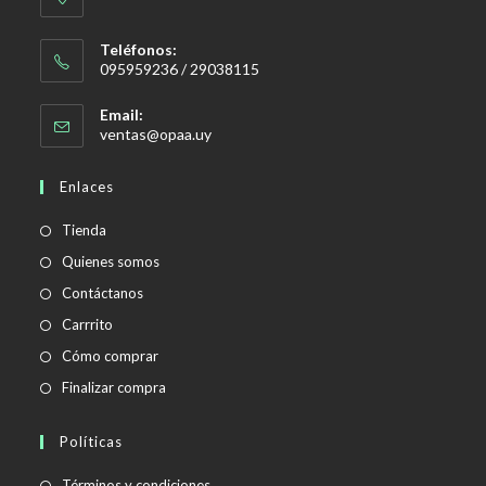
Teléfonos:
095959236 / 29038115
Email:
Se
ventas@opaa.uy
abre
en
Enlaces
tu
aplicación
Tienda
Quienes somos
Contáctanos
Carrrito
Cómo comprar
Finalizar compra
Políticas
Se
Términos y condiciones