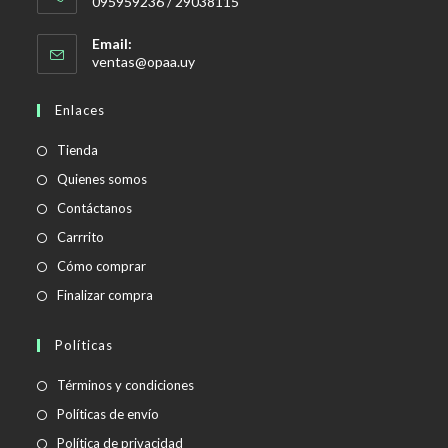
095959236 / 29038115
Email:
Se
ventas@opaa.uy
abre
en
Enlaces
tu
aplicación
Tienda
Quienes somos
Contáctanos
Carrrito
Cómo comprar
Finalizar compra
Políticas
Se
Términos y condiciones
abre
Se
Políticas de envío
en
abre
Se
Política de privacidad