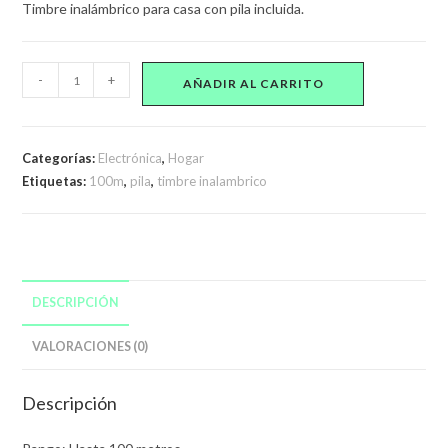
Timbre inalámbrico para casa con pila incluida.
Timbre
-
+
AÑADIR AL CARRITO
inalámbrico
a
pila
Categorías:
Electrónica
,
Hogar
cantidad
Etiquetas:
100m
,
pila
,
timbre inalambrico
DESCRIPCIÓN
VALORACIONES (0)
Descripción