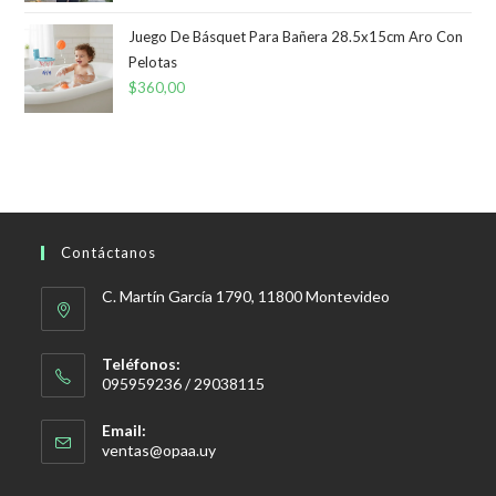
Juego De Básquet Para Bañera 28.5x15cm Aro Con
Pelotas
$
360,00
Contáctanos
C. Martín García 1790, 11800 Montevideo
Teléfonos:
095959236 / 29038115
Email:
Se
ventas@opaa.uy
abre
en