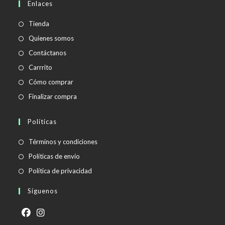
Enlaces
tu
aplicación
Tienda
Quienes somos
Contáctanos
Carrrito
Cómo comprar
Finalizar compra
Políticas
Se
Términos y condiciones
abre
Se
Políticas de envío
en
abre
Se
Política de privacidad
una
en
abre
Síguenos
nueva
una
en
pestaña
nueva
una
pestaña
nueva