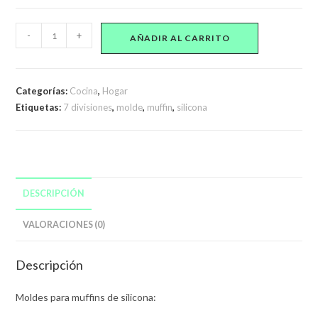
Molde
-
+
AÑADIR AL CARRITO
Para
Muffins
de
Categorías:
Cocina
,
Hogar
Silicona
Etiquetas:
7 divisiones
,
molde
,
muffin
,
silicona
7
divisiones
cantidad
DESCRIPCIÓN
VALORACIONES (0)
Descripción
Moldes para muffins de silicona: