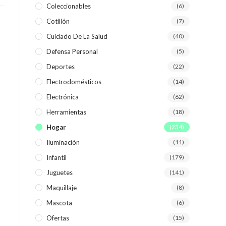
Coleccionables
(6)
Cotillón
(7)
WEB
Cuidado De La Salud
(40)
Defensa Personal
(5)
Deportes
(22)
Electrodomésticos
(14)
Electrónica
(62)
Herramientas
(18)
Hogar
(234)
Iluminación
(11)
Infantil
(179)
Juguetes
(141)
Maquillaje
(8)
Mascota
(6)
Ofertas
(15)