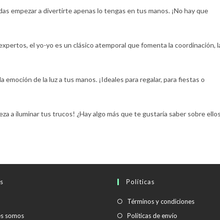
edas empezar a divertirte apenas lo tengas en tus manos. ¡No hay que
xpertos, el yo-yo es un clásico atemporal que fomenta la coordinación, l
la emoción de la luz a tus manos. ¡Ideales para regalar, para fiestas o
a a iluminar tus trucos! ¿Hay algo más que te gustaría saber sobre ello
s
Políticas
Se
Términos y condiciones
abre
Se
es somos
Políticas de envío