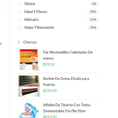
Oficina
(6)
Salud Y Fitness
(85)
Vehículos
(34)
Viajes Y Recreación
(84)
Ofertas
un
Par Almohadillas Calentador De
manos
$
99,00
Burlete De Goma Zócalo para
Puertas
a
$
199,00
Inflable De Tiburón Con Techo
Desmontable 95x78x70cm
$
895,00