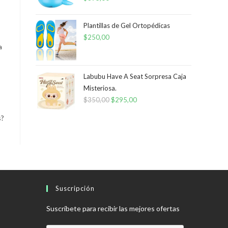
Plantillas de Gel Ortopédicas
$
250,00
a
Labubu Have A Seat Sorpresa Caja
Misteriosa.
$
350,00
El
$
295,00
El
precio
precio
s?
original
actual
era:
es:
$350,00.
$295,00.
Suscripción
Suscríbete para recibir las mejores ofertas