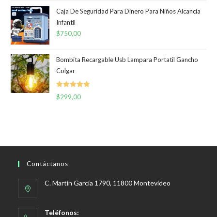
era:
es:
Caja De Seguridad Para Dinero Para Niños Alcancia
Infantil
$400,00.
$296,00.
$
750,00
Bombita Recargable Usb Lampara Portatil Gancho
Colgar
Valorado
$
299,00
con
5.00
de
5
Contáctanos
C. Martín García 1790, 11800 Montevideo
Teléfonos: