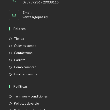
095959236 / 29038115
Email:
Se
ventas@opaa.uy
abre
en
Enlaces
tu
aplicación
Tienda
Quienes somos
Contáctanos
Carrrito
Cómo comprar
Finalizar compra
Políticas
Se
Términos y condiciones
abre
Se
Políticas de envío
en
abre