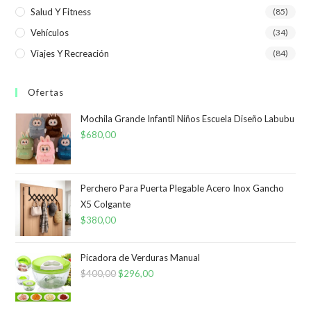
Salud Y Fitness
(85)
Vehículos
(34)
Viajes Y Recreación
(84)
Ofertas
Mochila Grande Infantil Niños Escuela Diseño Labubu
$
680,00
Perchero Para Puerta Plegable Acero Inox Gancho
X5 Colgante
$
380,00
Picadora de Verduras Manual
$
400,00
El
$
296,00
El
precio
precio
original
actual