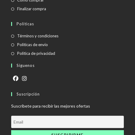
Cómo comprar
Finalizar compra
Políticas
Se
Términos y condiciones
abre
Se
Políticas de envío
en
abre
Se
Política de privacidad
una
en
abre
Síguenos
nueva
una
en
pestaña
nueva
una
pestaña
nueva
Se
Se
pestaña
abre
Suscripción
abre
en
en
Suscríbete para recibir las mejores ofertas
una
una
nueva
nueva
pestaña
pestaña