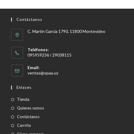
Contáctanos
C. Martín García 1790, 11800 Montevideo
Teléfonos:
095959236 / 29038115
Email:
Se
ventas@opaa.uy
abre
en
Enlaces
tu
aplicación
Tienda
Quienes somos
Contáctanos
Carrrito