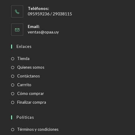
Teléfonos:
095959236 / 29038115
Email:
Se
ventas@opaa.uy
abre
en
Enlaces
tu
aplicación
Tienda
Quienes somos
Contáctanos
Carrrito
Cómo comprar
Finalizar compra
Políticas
Se
Términos y condiciones