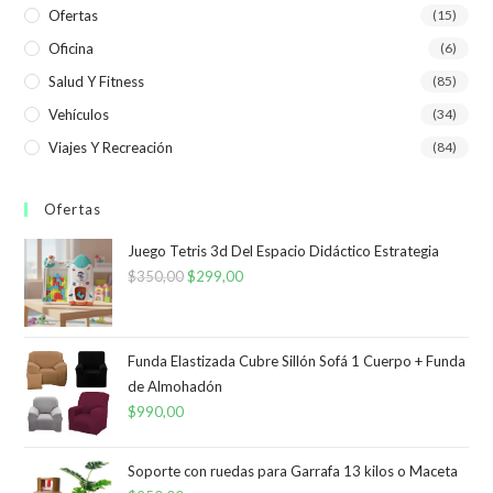
Ofertas
(15)
Oficina
(6)
Salud Y Fitness
(85)
Vehículos
(34)
Viajes Y Recreación
(84)
Ofertas
Juego Tetris 3d Del Espacio Didáctico Estrategia
$
350,00
El
$
299,00
El
precio
precio
original
actual
era:
es:
Funda Elastizada Cubre Sillón Sofá 1 Cuerpo + Funda
de Almohadón
$350,00.
$299,00.
$
990,00
Soporte con ruedas para Garrafa 13 kilos o Maceta