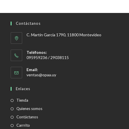
Contáctanos
C. Martín García 1790, 11800 Montevideo
Teléfonos:
095959236 / 29038115
Email:
Se
ventas@opaa.uy
abre
en
Enlaces
tu
aplicación
Tienda
Quienes somos
Contáctanos
Carrrito