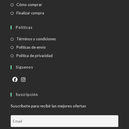
Cómo comprar
Finalizar compra
Políticas
Se
Términos y condiciones
abre
Se
Políticas de envío
en
abre
Se
Política de privacidad
una
en
abre
Síguenos
nueva
una
en
pestaña
nueva
una
pestaña
nueva
Se
Se
pestaña
abre
Suscripción
abre
en
en
Suscríbete para recibir las mejores ofertas
una
una
nueva
nueva
pestaña
pestaña