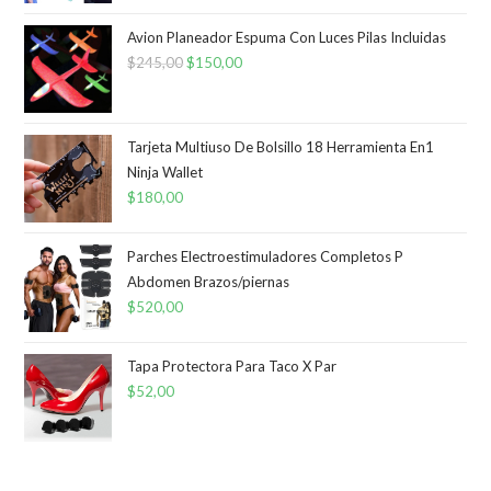
Avion Planeador Espuma Con Luces Pilas Incluidas
$
245,00
El
$
150,00
El
precio
precio
original
actual
era:
es:
Tarjeta Multiuso De Bolsillo 18 Herramienta En1
Ninja Wallet
$245,00.
$150,00.
$
180,00
Parches Electroestimuladores Completos P
Abdomen Brazos/piernas
$
520,00
Tapa Protectora Para Taco X Par
$
52,00