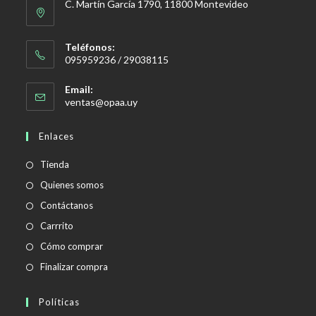
C. Martín García 1790, 11800 Montevideo
Teléfonos:
095959236 / 29038115
Email:
Se
ventas@opaa.uy
abre
en
Enlaces
tu
aplicación
Tienda
Quienes somos
Contáctanos
Carrrito
Cómo comprar
Finalizar compra
Políticas