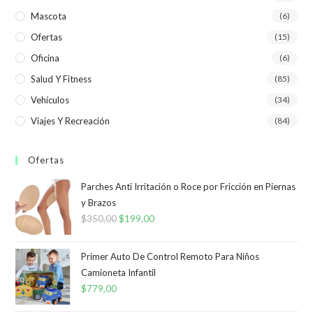
Mascota
(6)
Ofertas
(15)
Oficina
(6)
Salud Y Fitness
(85)
Vehículos
(34)
Viajes Y Recreación
(84)
Ofertas
Parches Anti Irritación o Roce por Fricción en Piernas
y Brazos
$
350,00
El
$
199,00
El
precio
precio
original
actual
Primer Auto De Control Remoto Para Niños
era:
es:
Camioneta Infantil
$
779,00
$350,00.
$199,00.