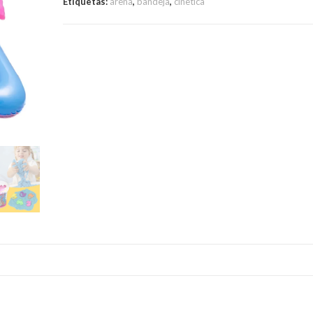
Etiquetas:
arena
,
bandeja
,
cinetica