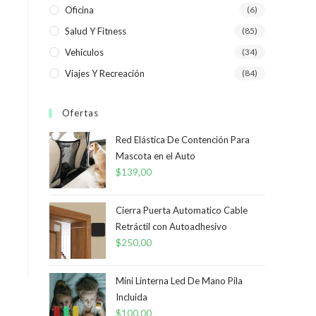
Oficina
(6)
Salud Y Fitness
(85)
Vehículos
(34)
Viajes Y Recreación
(84)
Ofertas
Red Elástica De Contención Para
Mascota en el Auto
$
139,00
Cierra Puerta Automatico Cable
Retráctil con Autoadhesivo
$
250,00
Mini Linterna Led De Mano Pila
Incluida
$
100,00