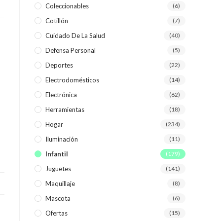
Coleccionables
(6)
Cotillón
(7)
WEB
Cuidado De La Salud
(40)
Defensa Personal
(5)
Deportes
(22)
Electrodomésticos
(14)
Electrónica
(62)
Herramientas
(18)
Hogar
(234)
Iluminación
(11)
Infantil
(179)
Juguetes
(141)
Maquillaje
(8)
Mascota
(6)
Ofertas
(15)