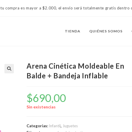
 tu compra es mayor a $2.000, el envío será totalmente gratis dentr
TIENDA
QUIÉNES SOMOS
Arena Cinética Moldeable En
Balde + Bandeja Inflable
$
690,00
Sin existencias
Categorías:
Infantil
,
Juguetes