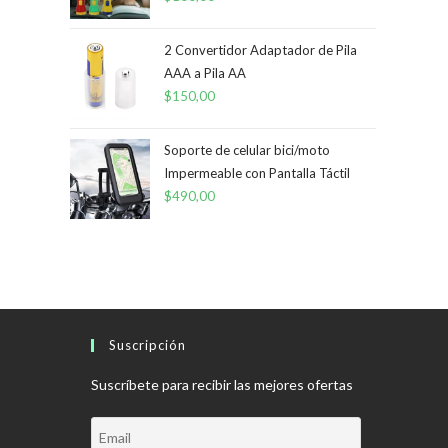
2 Convertidor Adaptador de Pila
AAA a Pila AA
$
150,00
Soporte de celular bici/moto
Impermeable con Pantalla Táctil
$
490,00
Suscripción
Suscríbete para recibir las mejores ofertas