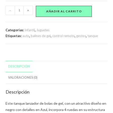
Auto
-
+
AÑADIR AL CARRITO
Tanque
Control
Remoto
Categorías:
Infantil
,
Juguetes
Y
Etiquetas:
auto
,
balines de gel
,
control remoto
,
gestos
,
tanque
Control
Con
Gestos
Lanza
Balas
DESCRIPCIÓN
cantidad
VALORACIONES (0)
Descripción
Este tanque lanzador de bolas de gel, con un atractivo diseño en
negro con detalles en Azul, incorpora 4 ruedas en su estructura