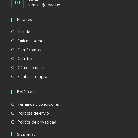
Se
ventas@opaa.uy
abre
en
Enlaces
tu
aplicación
Tienda
Quienes somos
Contáctanos
Carrrito
Cómo comprar
Finalizar compra
Políticas
Se
Términos y condiciones
abre
Se
Políticas de envío
en
abre
Se
Política de privacidad
una
en
abre
Síguenos
nueva
una
en