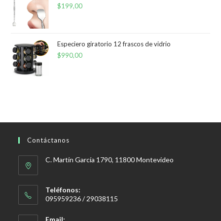
$
199,00
$210,00.
$180,00.
Especiero giratorio 12 frascos de vidrio
$
990,00
Contáctanos
C. Martín García 1790, 11800 Montevideo
Teléfonos:
095959236 / 29038115
Email: