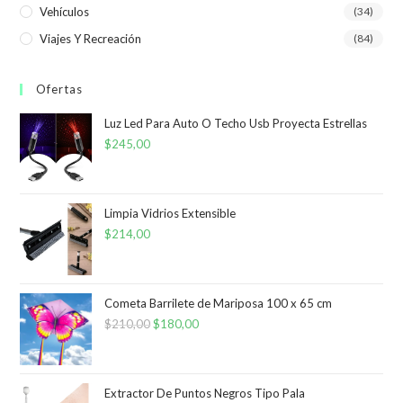
Vehículos
(34)
Viajes Y Recreación
(84)
Ofertas
Luz Led Para Auto O Techo Usb Proyecta Estrellas
$
245,00
Limpia Vidrios Extensible
$
214,00
Cometa Barrilete de Mariposa 100 x 65 cm
$
210,00
El
$
180,00
El
precio
precio
original
actual
era:
es:
Extractor De Puntos Negros Tipo Pala