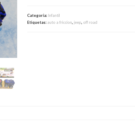
Fricción
cantidad
Categoría:
Infantil
Etiquetas:
auto a friccion
,
jeep
,
off road