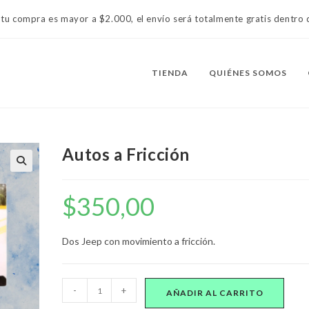
 tu compra es mayor a $2.000, el envío será totalmente gratis dentr
TIENDA
QUIÉNES SOMOS
Autos a Fricción
$
350,00
Dos Jeep con movimiento a fricción.
Autos
-
+
AÑADIR AL CARRITO
a