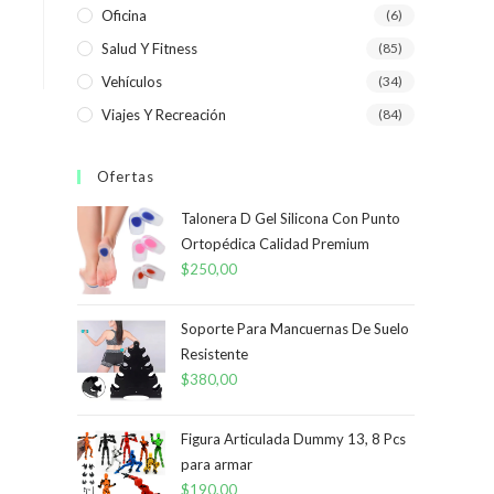
Oficina
(6)
Salud Y Fitness
(85)
Vehículos
(34)
Viajes Y Recreación
(84)
Ofertas
Talonera D Gel Silicona Con Punto
Ortopédica Calidad Premium
$
250,00
Soporte Para Mancuernas De Suelo
Resistente
$
380,00
Figura Articulada Dummy 13, 8 Pcs
para armar
$
190,00