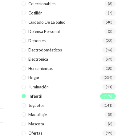
Coleccionables
(6)
Cotillón
(7)
WEB
Cuidado De La Salud
(40)
Defensa Personal
(5)
Deportes
(22)
Electrodomésticos
(14)
Electrónica
(62)
Herramientas
(18)
Hogar
(234)
Iluminación
(11)
Infantil
(179)
Juguetes
(141)
Maquillaje
(8)
Mascota
(6)
Ofertas
(15)