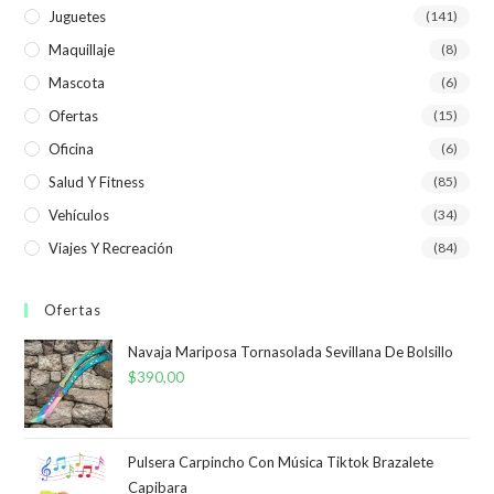
Juguetes
(141)
Maquillaje
(8)
Mascota
(6)
Ofertas
(15)
Oficina
(6)
Salud Y Fitness
(85)
Vehículos
(34)
Viajes Y Recreación
(84)
Ofertas
Navaja Mariposa Tornasolada Sevillana De Bolsillo
$
390,00
Pulsera Carpincho Con Música Tiktok Brazalete
Capibara