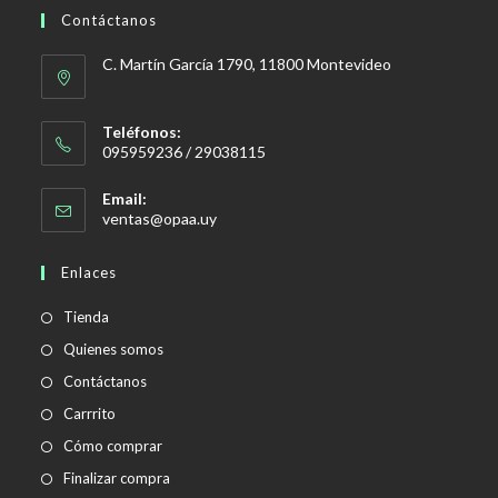
Contáctanos
C. Martín García 1790, 11800 Montevideo
Teléfonos:
095959236 / 29038115
Email:
Se
ventas@opaa.uy
abre
en
Enlaces
tu
aplicación
Tienda
Quienes somos
Contáctanos
Carrrito
Cómo comprar
Finalizar compra