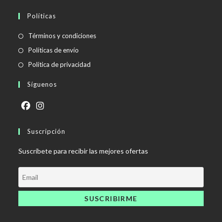
Políticas
Se
Términos y condiciones
abre
Se
Políticas de envío
en
abre
Se
Política de privacidad
una
en
abre
Síguenos
nueva
una
en
pestaña
nueva
una
pestaña
nueva
Se
Se
pestaña
abre
Suscripción
abre
en
en
Suscríbete para recibir las mejores ofertas
una
una
nueva
nueva
pestaña
pestaña