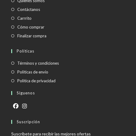
Quienes somos
Contáctanos
Carrrito
Cómo comprar
Finalizar compra
Políticas
Se
Términos y condiciones
abre
Se
Políticas de envío
en
abre
Se
Política de privacidad
una
en
abre
Síguenos
nueva
una
en
pestaña
nueva
una
pestaña
nueva
Se
Se
pestaña
abre
Suscripción
abre
en
en
Suscríbete para recibir las mejores ofertas