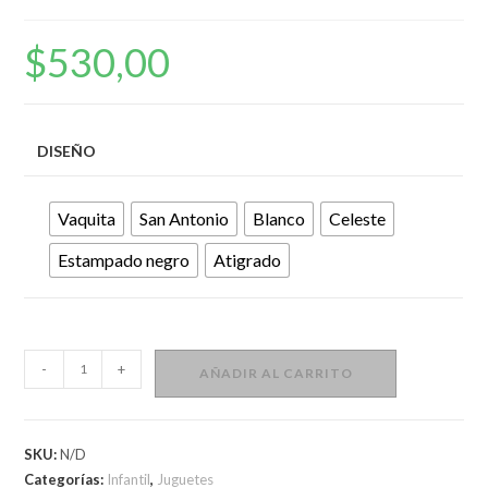
$
530,00
DISEÑO
Vaquita
San Antonio
Blanco
Celeste
Estampado negro
Atigrado
Bebé
-
+
AÑADIR AL CARRITO
llorón
cantidad
SKU:
N/D
Categorías:
Infantil
,
Juguetes