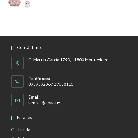
Contáctanos
C. Martín García 1790, 11800 Montevideo
Teléfonos:
095959236 / 29038115
Email:
Se
ventas@opaa.uy
abre
en
Enlaces
tu
aplicación
Tienda