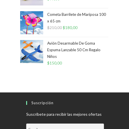
Cometa Barrilete de Mariposa 100
x 65 cm
$
210,00
El
$
180,00
El
precio
precio
original
actual
Avión Desarmable De Goma
era:
es:
Espuma Lanzable 50 Cm Regalo
Niños
$210,00.
$180,00.
$
150,00
Suscripción
Suscríbete para recibir las mejores ofertas