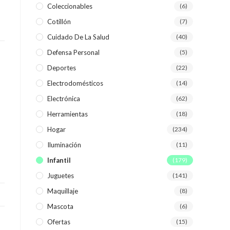
Coleccionables
(6)
Cotillón
(7)
WEB
Cuidado De La Salud
(40)
Defensa Personal
(5)
Deportes
(22)
Electrodomésticos
(14)
Electrónica
(62)
Herramientas
(18)
Hogar
(234)
Iluminación
(11)
Infantil
(179)
Juguetes
(141)
Maquillaje
(8)
Mascota
(6)
Ofertas
(15)