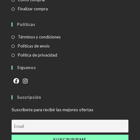
Finalizar compra
Políticas
Se
Términos y condiciones
abre
Se
Políticas de envío
en
abre
Se
Política de privacidad
una
en
abre
Síguenos
nueva
una
en
pestaña
nueva
una
pestaña
nueva
Se
Se
pestaña
abre
Suscripción
abre
en
en
Suscríbete para recibir las mejores ofertas
una
una
nueva
nueva
pestaña
pestaña