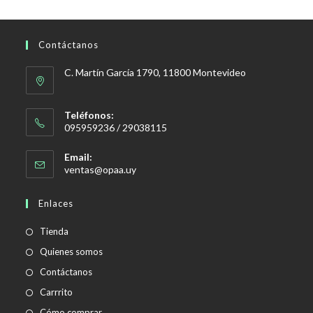
Contáctanos
C. Martín García 1790, 11800 Montevideo
Teléfonos:
095959236 / 29038115
Email:
Se
ventas@opaa.uy
abre
en
Enlaces
tu
aplicación
Tienda
Quienes somos
Contáctanos
Carrrito
Cómo comprar