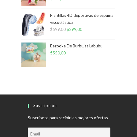
Plantillas 4D deportivas de espuma
viscoelástica
$
599,00
El
$
299,00
El
precio
precio
original
actual
Bazooka De Burbujas Labubu
era:
es:
$
550,00
$599,00.
$299,00.
Suscripción
Suscríbete para recibir las mejores ofertas