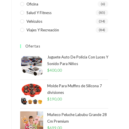
Oficina
(6)
Salud Y Fitness
(85)
Vehículos
(34)
Viajes Y Recreación
(84)
Ofertas
Juguete Auto De Policia Con Luces Y
Sonido Para Niños
$
400,00
Molde Para Muffins de Silicona 7
divisiones
$
190,00
Muñeco Peluche Labubu Grande 28
Cm Premium
$
699,00