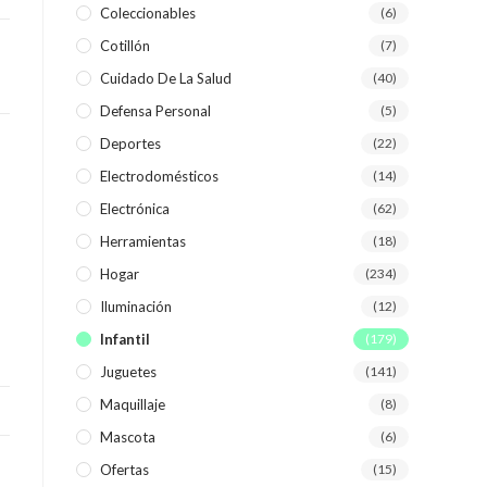
Coleccionables
(6)
Cotillón
(7)
WEB
Cuidado De La Salud
(40)
Defensa Personal
(5)
Deportes
(22)
Electrodomésticos
(14)
Electrónica
(62)
Herramientas
(18)
Hogar
(234)
Iluminación
(12)
Infantil
(179)
Juguetes
(141)
Maquillaje
(8)
Mascota
(6)
Ofertas
(15)