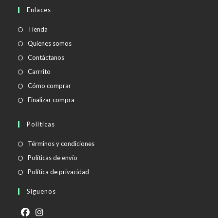
en
Enlaces
tu
aplicación
Tienda
Quienes somos
Contáctanos
Carrrito
Cómo comprar
Finalizar compra
Políticas
Se
Términos y condiciones
abre
Se
Políticas de envío
en
abre
Se
Política de privacidad
una
en
abre
Síguenos
nueva
una
en
pestaña
nueva
una
pestaña