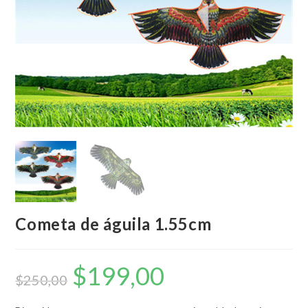
Cometa de águila 1.55cm
$
199,00
El
El
precio
precio
$
250,00
original
actual
era:
es:
$250,00.
$199,00.