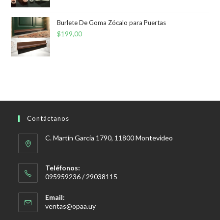
original
actual
era:
es:
Burlete De Goma Zócalo para Puertas
$
199,00
$199,00.
$120,00.
Contáctanos
C. Martín García 1790, 11800 Montevideo
Teléfonos:
095959236 / 29038115
Email:
Se
ventas@opaa.uy
abre