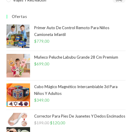
Ofertas
Primer Auto De Control Remoto Para Niños
Camioneta Infantil
$
779,00
Muñeco Peluche Labubu Grande 28 Cm Premium
$
699,00
Cubo Mágico Magnético Intercambiable 3d Para
Niños Y Adultos
$
349,00
Corrector Para Pies De Juanetes Y Dedos Encimados
$
199,00
El
$
120,00
El
precio
precio