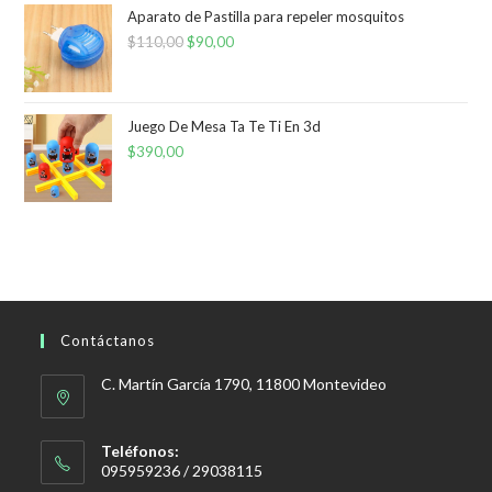
Aparato de Pastilla para repeler mosquitos
$
110,00
El
$
90,00
El
precio
precio
original
actual
era:
es:
Juego De Mesa Ta Te Ti En 3d
$
390,00
$110,00.
$90,00.
Contáctanos
C. Martín García 1790, 11800 Montevideo
Teléfonos:
095959236 / 29038115