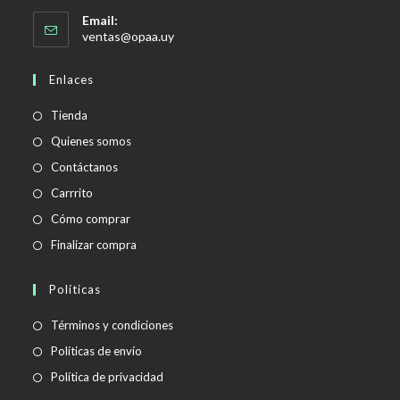
Email:
Se
ventas@opaa.uy
abre
en
Enlaces
tu
aplicación
Tienda
Quienes somos
Contáctanos
Carrrito
Cómo comprar
Finalizar compra
Políticas
Se
Términos y condiciones
abre
Se
Políticas de envío
en
abre
Se
Política de privacidad
una
en
abre