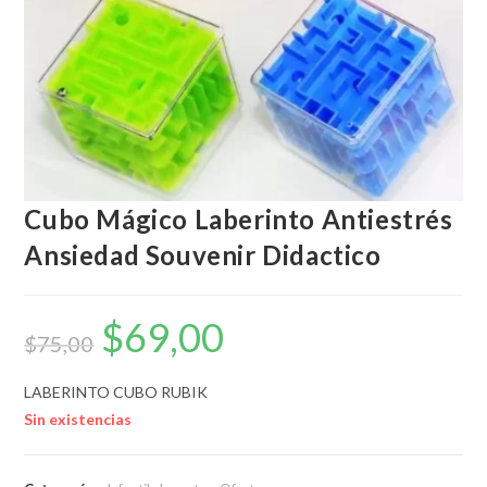
Cubo Mágico Laberinto Antiestrés
Ansiedad Souvenir Didactico
$
69,00
El
El
precio
precio
$
75,00
original
actual
era:
es:
$75,00.
$69,00.
LABERINTO CUBO RUBIK
Sin existencias