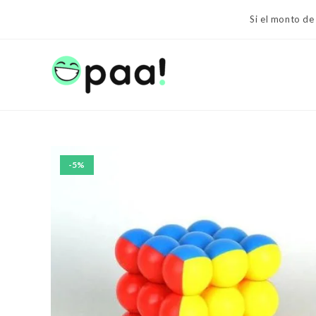
Ir
Si el monto de
al
contenido
-5%