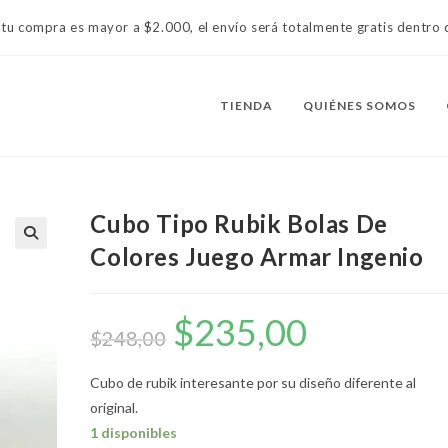
 tu compra es mayor a $2.000, el envío será totalmente gratis dentr
TIENDA
QUIÉNES SOMOS
Cubo Tipo Rubik Bolas De
Colores Juego Armar Ingenio
$
235,00
El
El
precio
precio
$
248,00
original
actual
era:
es:
$248,00.
$235,00.
Cubo de rubik interesante por su diseño diferente al
original.
1 disponibles