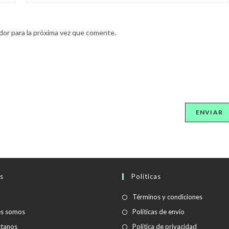
dor para la próxima vez que comente.
s
Políticas
Se
Términos y condiciones
abre
Se
es somos
Políticas de envío
en
abre
Se
tanos
Política de privacidad