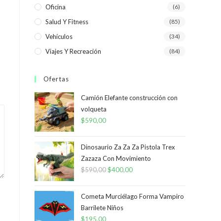
Oficina
(6)
Salud Y Fitness
(85)
Vehículos
(34)
Viajes Y Recreación
(84)
Ofertas
Camión Elefante construcción con
volqueta
$
590,00
Dinosaurio Za Za Za Pistola Trex
Zazaza Con Movimiento
$
590,00
El
$
400,00
El
precio
precio
original
actual
Cometa Murciélago Forma Vampiro
era:
es:
Barrilete Niños
$
195,00
$590,00.
$400,00.