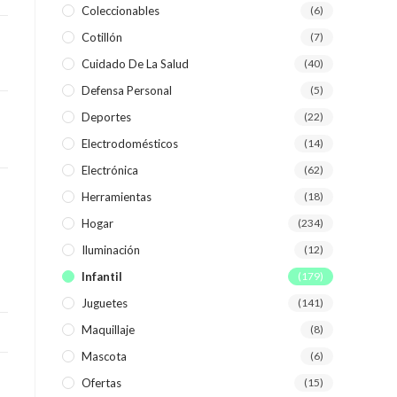
Coleccionables
(6)
Cotillón
(7)
WEB
Cuidado De La Salud
(40)
Defensa Personal
(5)
Deportes
(22)
Electrodomésticos
(14)
Electrónica
(62)
Herramientas
(18)
Hogar
(234)
Iluminación
(12)
Infantil
(179)
Juguetes
(141)
Maquillaje
(8)
Mascota
(6)
Ofertas
(15)