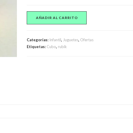
Cubo
AÑADIR AL CARRITO
Tipo
Rubik
Bolas
Categorías:
Infantil
,
Juguetes
,
Ofertas
De
Etiquetas:
Cubo
,
rubik
Colores
Juego
Armar
Ingenio
cantidad