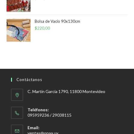
Bolsa de Vacío 90x130cm
$
220,00
Contáctanos
C. Martín García 1790, 11800 Montevideo
Teléfonos:
095959236 / 29038115
Email:
Se
ventas@opaa.uy