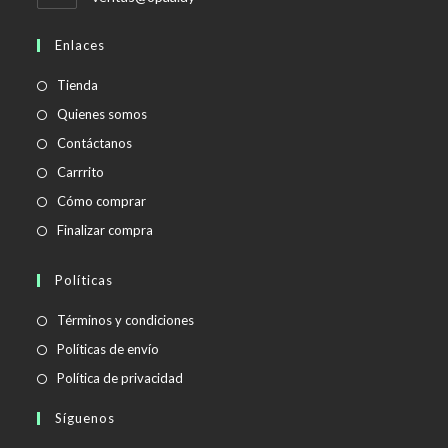
abre
en
Enlaces
tu
aplicación
Tienda
Quienes somos
Contáctanos
Carrrito
Cómo comprar
Finalizar compra
Políticas
Se
Términos y condiciones
abre
Se
Políticas de envío
en
abre
Se
Política de privacidad
una
en
abre
Síguenos
nueva
una
en
pestaña
nueva