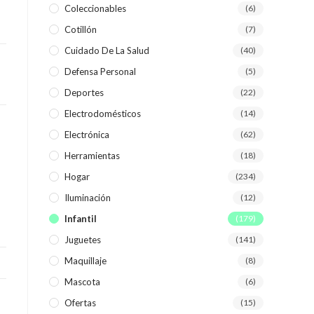
Coleccionables
(6)
Cotillón
(7)
WEB
Cuidado De La Salud
(40)
Defensa Personal
(5)
Deportes
(22)
Electrodomésticos
(14)
Electrónica
(62)
Herramientas
(18)
Hogar
(234)
Iluminación
(12)
Infantil
(179)
Juguetes
(141)
Maquillaje
(8)
Mascota
(6)
Ofertas
(15)