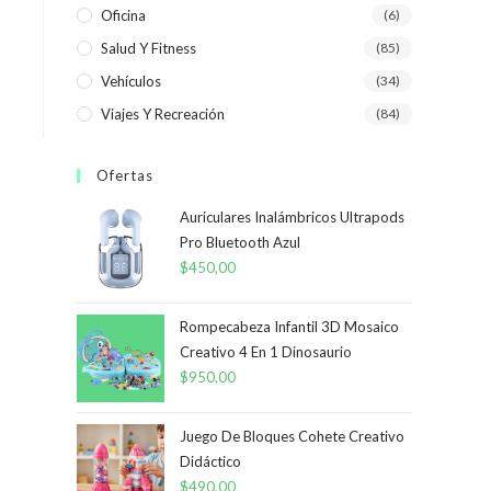
Oficina
(6)
Salud Y Fitness
(85)
Vehículos
(34)
Viajes Y Recreación
(84)
Ofertas
Auriculares Inalámbricos Ultrapods
Pro Bluetooth Azul
$
450,00
Rompecabeza Infantil 3D Mosaico
Creativo 4 En 1 Dinosaurio
$
950,00
Juego De Bloques Cohete Creativo
Didáctico
$
490,00