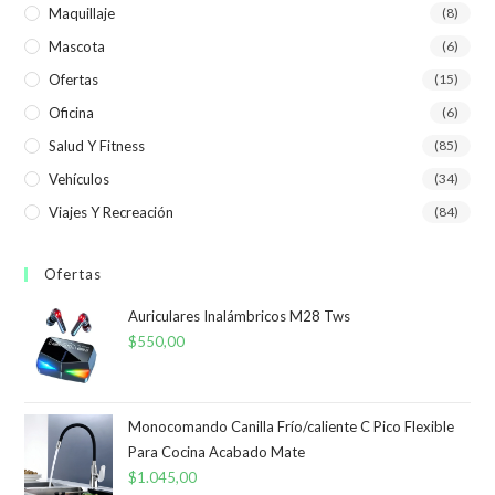
Maquillaje
(8)
Mascota
(6)
Ofertas
(15)
Oficina
(6)
Salud Y Fitness
(85)
Vehículos
(34)
Viajes Y Recreación
(84)
Ofertas
Auriculares Inalámbricos M28 Tws
$
550,00
Monocomando Canilla Frío/caliente C Pico Flexible
Para Cocina Acabado Mate
$
1.045,00