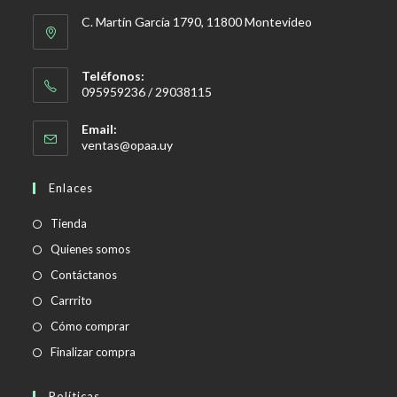
C. Martín García 1790, 11800 Montevideo
Teléfonos:
095959236 / 29038115
Email:
Se
ventas@opaa.uy
abre
en
Enlaces
tu
aplicación
Tienda
Quienes somos
Contáctanos
Carrrito
Cómo comprar
Finalizar compra
Políticas