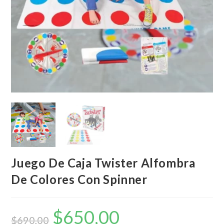
Juego De Caja Twister Alfombra
De Colores Con Spinner
$
650,00
El
El
precio
precio
$
690,00