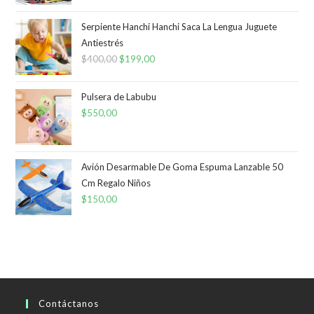
Serpiente Hanchi Hanchi Saca La Lengua Juguete
Antiestrés
$
400,00
El
$
199,00
El
precio
precio
original
actual
Pulsera de Labubu
era:
es:
$
550,00
$400,00.
$199,00.
Avión Desarmable De Goma Espuma Lanzable 50
Cm Regalo Niños
$
150,00
Contáctanos