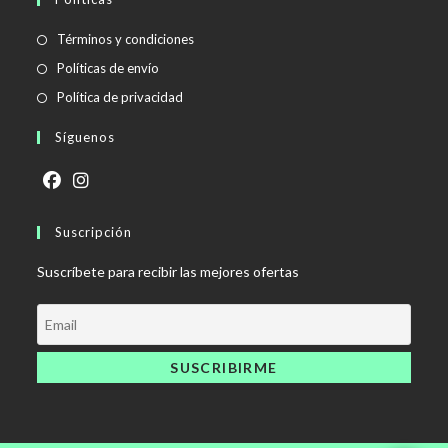
Se
Términos y condiciones
abre
Se
Políticas de envío
en
abre
Se
Política de privacidad
una
en
abre
Síguenos
nueva
una
en
pestaña
nueva
una
pestaña
nueva
Se
Se
pestaña
abre
Suscripción
abre
en
en
Suscríbete para recibir las mejores ofertas
una
una
nueva
nueva
pestaña
pestaña