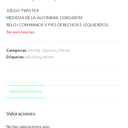
original
actual
era:
es:
$690,00.
$650,00.
JUEGO TWISTER
MEDIDAS DE LA ALFOMBRA 120X160CM
RELOJ CON MANOS Y PIES DERECHOS E IZQUIERDOS.
Sin existencias
Categorías:
Infantil
,
Juguetes
,
Ofertas
Etiquetas:
alfombra
,
twister
VALORACIONES (0)
Valoraciones
No hay valoraciones aún.