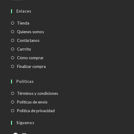
abre
en
Enlaces
tu
aplicación
Tienda
Quienes somos
Contáctanos
Carrrito
Cómo comprar
Finalizar compra
Políticas
Se
Términos y condiciones
abre
Se
Políticas de envío
en
abre
Se
Política de privacidad
una
en
abre
Síguenos
nueva
una
en
pestaña
nueva
una