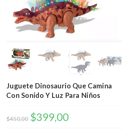
Juguete Dinosaurio Que Camina
Con Sonido Y Luz Para Niños
$
399,00
El
El
precio
precio
$
450,00
original
actual
era:
es: