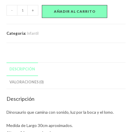
$450,00.
$399,00.
Juguete
-
+
AÑADIR AL CARRITO
Dinosaurio
Que
Camina
Categoría:
Infantil
Con
Sonido
Y
Luz
Para
DESCRIPCIÓN
Niños
cantidad
VALORACIONES (0)
Descripción
Dinosaurio que camina con sonido, luz por la boca y el lomo.
Medida de Largo 30cm aproximados.