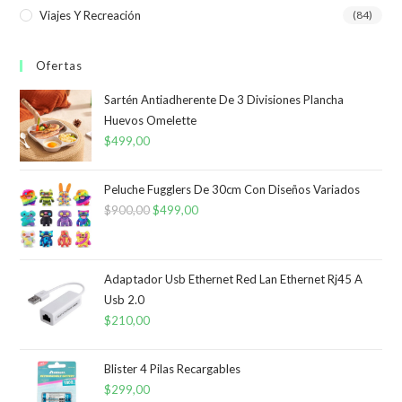
Viajes Y Recreación
(84)
Ofertas
Sartén Antiadherente De 3 Divisiones Plancha
Huevos Omelette
$
499,00
Peluche Fugglers De 30cm Con Diseños Variados
$
900,00
El
$
499,00
El
precio
precio
original
actual
era:
es:
Adaptador Usb Ethernet Red Lan Ethernet Rj45 A
Usb 2.0
$900,00.
$499,00.
$
210,00
Blister 4 Pilas Recargables
$
299,00