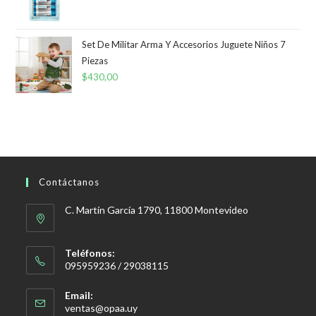
Set De Militar Arma Y Accesorios Juguete Niños 7
Piezas
$
430,00
Contáctanos
C. Martín García 1790, 11800 Montevideo
Teléfonos:
095959236 / 29038115
Email:
Se
ventas@opaa.uy