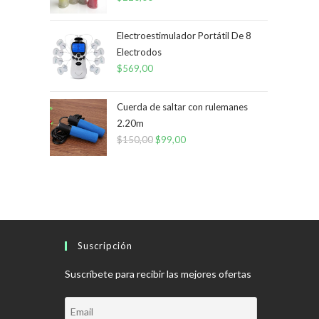
Electroestimulador Portátil De 8
Electrodos
$
569,00
Cuerda de saltar con rulemanes
2.20m
$
150,00
El
$
99,00
El
precio
precio
original
actual
era:
es:
$150,00.
$99,00.
Suscripción
Suscríbete para recibir las mejores ofertas