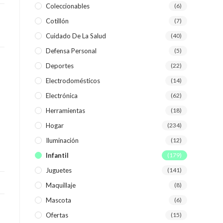
Coleccionables
(6)
Cotillón
(7)
WEB
Cuidado De La Salud
(40)
Defensa Personal
(5)
Deportes
(22)
Electrodomésticos
(14)
Electrónica
(62)
Herramientas
(18)
Hogar
(234)
Iluminación
(12)
Infantil
(179)
Juguetes
(141)
Maquillaje
(8)
Mascota
(6)
Ofertas
(15)