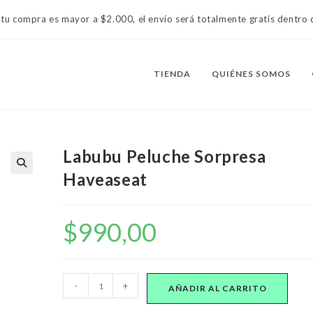
 tu compra es mayor a $2.000, el envío será totalmente gratis dentr
TIENDA
QUIÉNES SOMOS
Labubu Peluche Sorpresa
Haveaseat
$
990,00
Labubu
-
+
AÑADIR AL CARRITO
Peluche