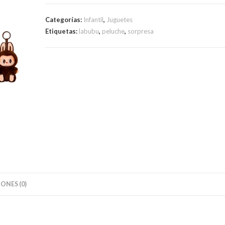
Sorpresa
Haveaseat
Categorías:
Infantil
,
Juguetes
cantidad
Etiquetas:
labubu
,
peluche
,
sorpresa
ONES (0)