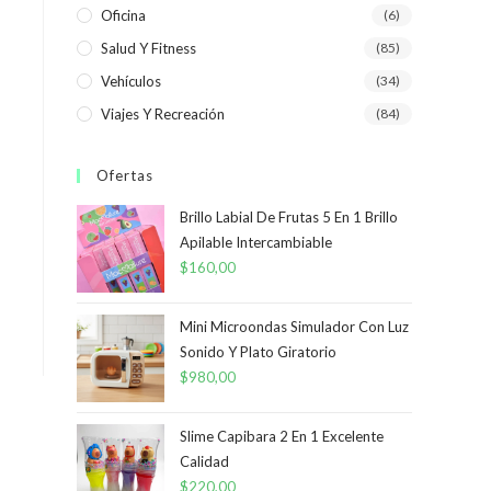
Oficina
(6)
Salud Y Fitness
(85)
Vehículos
(34)
Viajes Y Recreación
(84)
Ofertas
Brillo Labial De Frutas 5 En 1 Brillo
Apilable Intercambiable
$
160,00
Mini Microondas Simulador Con Luz
Sonido Y Plato Giratorio
$
980,00
Slime Capibara 2 En 1 Excelente
Calidad
$
220,00