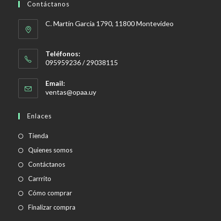
Contáctanos
C. Martín García 1790, 11800 Montevideo
Teléfonos:
095959236 / 29038115
Email:
Se
ventas@opaa.uy
abre
en
Enlaces
tu
aplicación
Tienda
Quienes somos
Contáctanos
Carrrito
Cómo comprar
Finalizar compra