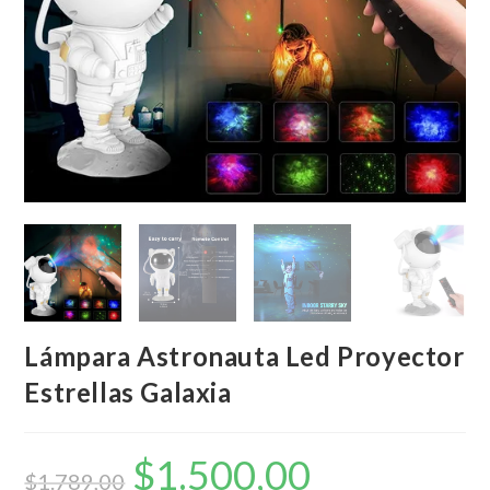
Lámpara Astronauta Led Proyector
Estrellas Galaxia
$
1.500,00
El
El
precio
precio
$
1.789,00