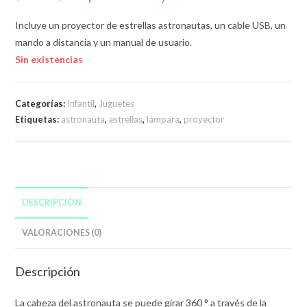
original
actual
era:
es:
$1.789,00.
$1.500,00.
Incluye un proyector de estrellas astronautas, un cable USB, un
mando a distancia y un manual de usuario.
Sin existencias
Categorías:
Infantil
,
Juguetes
Etiquetas:
astronauta
,
estrellas
,
lámpara
,
proyector
DESCRIPCIÓN
VALORACIONES (0)
Descripción
La cabeza del astronauta se puede girar 360 ° a través de la