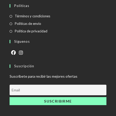
Políticas
Se
Términos y condiciones
abre
Se
Políticas de envío
en
abre
Se
Política de privacidad
una
en
abre
Síguenos
nueva
una
en
pestaña
nueva
una
pestaña
nueva
Se
Se
pestaña
abre
Suscripción
abre
en
en
Suscríbete para recibir las mejores ofertas
una
una
nueva
nueva
pestaña
pestaña