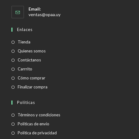
Email:
Se
ventas@opaa.uy
abre
en
Enlaces
tu
aplicación
Tienda
Quienes somos
Contáctanos
Carrrito
Cómo comprar
Finalizar compra
Políticas
Se
Términos y condiciones
abre
Se
Políticas de envío
en
abre
Se
Política de privacidad
una
en