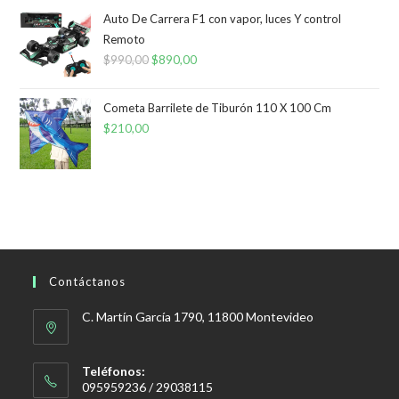
Auto De Carrera F1 con vapor, luces Y control
Remoto
$
990,00
El
$
890,00
El
precio
precio
original
actual
Cometa Barrilete de Tiburón 110 X 100 Cm
era:
es:
$
210,00
$990,00.
$890,00.
Contáctanos
C. Martín García 1790, 11800 Montevideo
Teléfonos:
095959236 / 29038115