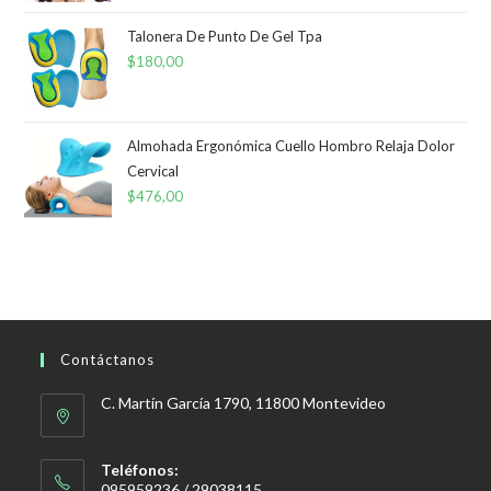
Talonera De Punto De Gel Tpa
$
180,00
Almohada Ergonómica Cuello Hombro Relaja Dolor
Cervical
$
476,00
Contáctanos
C. Martín García 1790, 11800 Montevideo
Teléfonos:
095959236 / 29038115