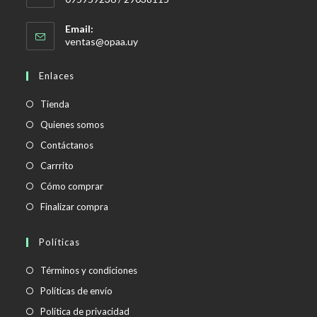
Email:
Se
ventas@opaa.uy
abre
en
Enlaces
tu
aplicación
Tienda
Quienes somos
Contáctanos
Carrrito
Cómo comprar
Finalizar compra
Políticas
Se
Términos y condiciones
abre
Se
Políticas de envío
en
abre
Se
Política de privacidad