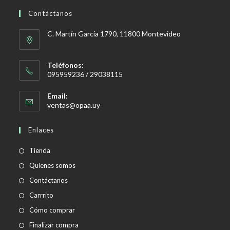
Contáctanos
C. Martín García 1790, 11800 Montevideo
Teléfonos:
095959236 / 29038115
Email:
Se
ventas@opaa.uy
abre
en
Enlaces
tu
aplicación
Tienda
Quienes somos
Contáctanos
Carrrito
Cómo comprar
Finalizar compra