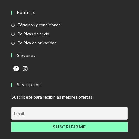
Políticas
Se
Términos y condiciones
abre
Se
Políticas de envío
en
abre
Se
Política de privacidad
una
en
abre
Síguenos
nueva
una
en
pestaña
nueva
una
pestaña
nueva
Se
Se
pestaña
abre
Suscripción
abre
en
en
Suscríbete para recibir las mejores ofertas
una
una
nueva
nueva
pestaña
pestaña