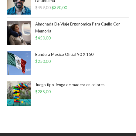
Desinflama
$
499,00
El
$
390,00
El
precio
precio
original
actual
Almohada De Viaje Ergonómica Para Cuello Con
era:
es:
Memoria
$
450,00
$499,00.
$390,00.
Bandera Mexico Oficial 90 X 150
$
250,00
Juego tipo Jenga de madera en colores
$
285,00