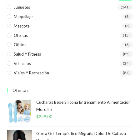
Juguetes
(141)
Maquillaje
(8)
Mascota
(6)
Ofertas
(15)
Oficina
(6)
Salud Y Fitness
(85)
Vehículos
(34)
Viajes Y Recreación
(84)
Ofertas
Cucharas Bebe Silicona Entrenamiento Alimentación
Mordillo
$
229,00
Gorra Gel Terapéutico Migraña Dolor De Cabeza