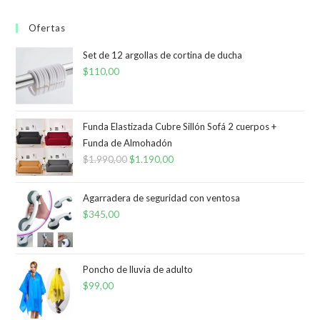
Ofertas
Set de 12 argollas de cortina de ducha
$
110,00
Funda Elastizada Cubre Sillón Sofá 2 cuerpos +
Funda de Almohadón
$
1.990,00
El
$
1.190,00
El
precio
precio
original
actual
Agarradera de seguridad con ventosa
era:
es:
$
345,00
$1.990,00.
$1.190,00.
Poncho de lluvia de adulto
$
99,00