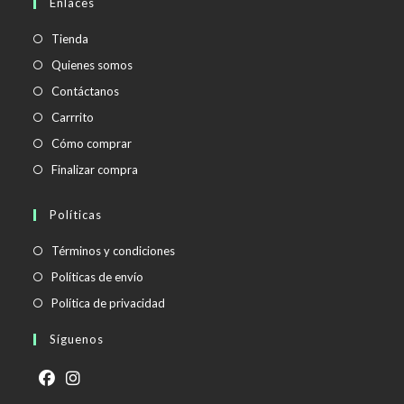
Enlaces
tu
aplicación
Tienda
Quienes somos
Contáctanos
Carrrito
Cómo comprar
Finalizar compra
Políticas
Se
Términos y condiciones
abre
Se
Políticas de envío
en
abre
Se
Política de privacidad
una
en
abre
Síguenos
nueva
una
en
pestaña
nueva
una
pestaña
nueva
Se
Se