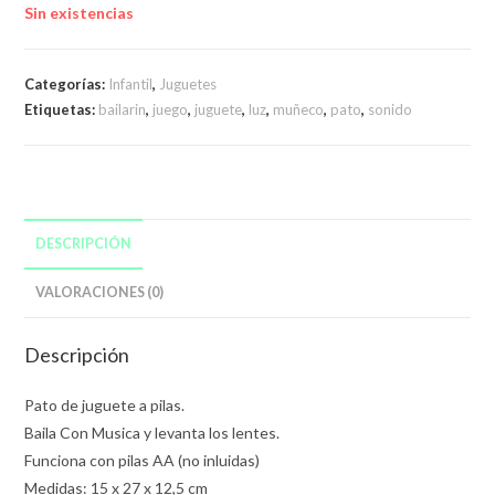
Sin existencias
Categorías:
Infantil
,
Juguetes
Etiquetas:
bailarin
,
juego
,
juguete
,
luz
,
muñeco
,
pato
,
sonido
DESCRIPCIÓN
VALORACIONES (0)
Descripción
Pato de juguete a pilas.
Baila Con Musica y levanta los lentes.
Funciona con pilas AA (no inluidas)
Medidas: 15 x 27 x 12,5 cm