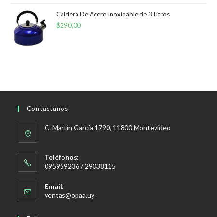
Caldera De Acero Inoxidable de 3 Litros
$
290,00
Contáctanos
C. Martín García 1790, 11800 Montevideo
Teléfonos:
095959236 / 29038115
Email:
Se
ventas@opaa.uy
abre
en