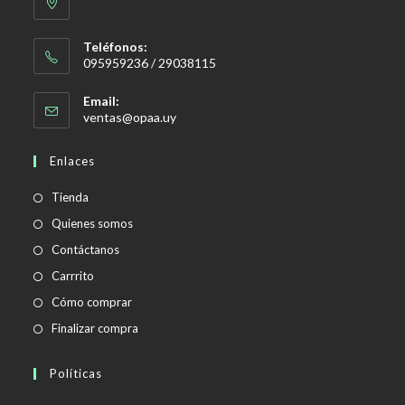
Teléfonos:
095959236 / 29038115
Email:
Se
ventas@opaa.uy
abre
en
Enlaces
tu
aplicación
Tienda
Quienes somos
Contáctanos
Carrrito
Cómo comprar
Finalizar compra
Políticas