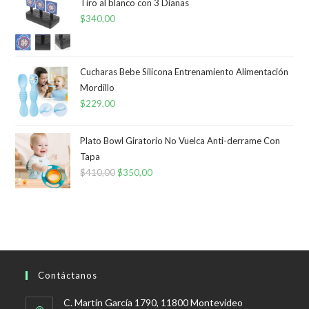
Tiro al blanco con 3 Dianas
$
340,00
Cucharas Bebe Silicona Entrenamiento Alimentación
Mordillo
$
229,00
Plato Bowl Giratorio No Vuelca Anti-derrame Con
Tapa
$
410,00
El
$
350,00
El
precio
precio
original
actual
era:
es:
$410,00.
$350,00.
Contáctanos
C. Martín García 1790, 11800 Montevideo