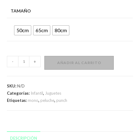
hasta
$1.499,00
TAMAÑO
50cm
65cm
80cm
Peluche
-
+
AÑADIR AL CARRITO
Mono
Punch
Abrazable
SKU:
N/D
cantidad
Categorías:
Infantil
,
Juguetes
Etiquetas:
mono
,
peluche
,
punch
DESCRIPCIÓN