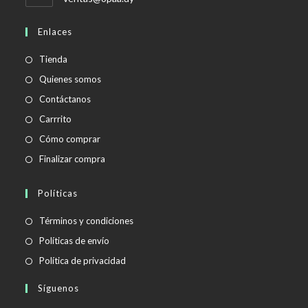
abre
en
Enlaces
tu
aplicación
Tienda
Quienes somos
Contáctanos
Carrrito
Cómo comprar
Finalizar compra
Políticas
Se
Términos y condiciones
abre
Se
Políticas de envío
en
abre
Se
Política de privacidad
una
en
abre
Síguenos
nueva
una
en
pestaña