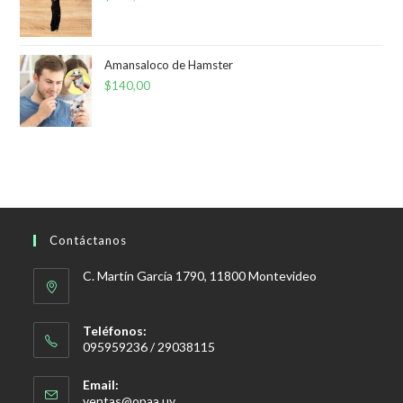
Amansaloco de Hamster
$
140,00
Contáctanos
C. Martín García 1790, 11800 Montevideo
Teléfonos:
095959236 / 29038115
Email:
Se
ventas@opaa.uy