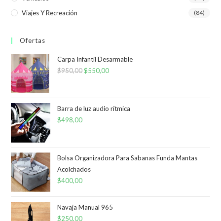
Viajes Y Recreación
(84)
Ofertas
Carpa Infantil Desarmable
$
950,00
El
$
550,00
El
precio
precio
original
actual
era:
es:
Barra de luz audio rítmica
$
498,00
$950,00.
$550,00.
Bolsa Organizadora Para Sabanas Funda Mantas
Acolchados
$
400,00
Navaja Manual 965
$
250,00