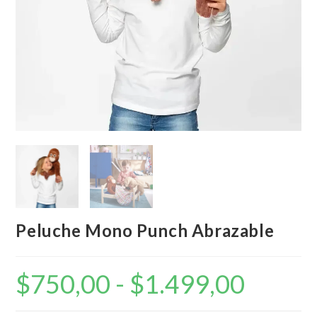
Peluche Mono Punch Abrazable
$
750,00
-
$
1.499,00
Rango
de
precios:
desde
$750,00