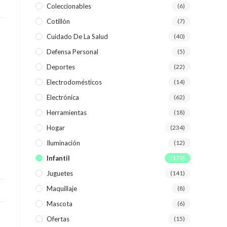
Coleccionables
(6)
Cotillón
(7)
WEB
Cuidado De La Salud
(40)
Defensa Personal
(5)
Deportes
(22)
Electrodomésticos
(14)
Electrónica
(62)
Herramientas
(18)
Hogar
(234)
Iluminación
(12)
Infantil
(179)
Juguetes
(141)
Maquillaje
(8)
Mascota
(6)
Ofertas
(15)