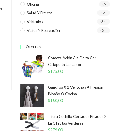
Oficina
(6)
er
Salud Y Fitness
(85)
Vehículos
(34)
Viajes Y Recreación
(84)
Ofertas
Cometa Avión Ala Delta Con
Catapulta Lanzador
$
175,00
Ganchos X 2 Ventosas A Presión
P/baño O Cocina
$
150,00
Tijera Cuchillo Cortador Picador 2
En 1 Frutas Verduras
$
279,00