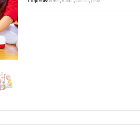
Etiquetas:
armar
,
bolitas
,
canicas
,
pista