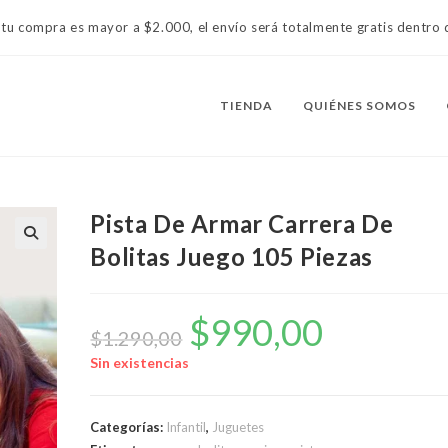
 tu compra es mayor a $2.000, el envío será totalmente gratis dentr
TIENDA
QUIÉNES SOMOS
Pista De Armar Carrera De
Bolitas Juego 105 Piezas
$
990,00
El
El
precio
precio
$
1.290,00
original
actual
era:
es:
Sin existencias
$1.290,00.
$990,00.
Categorías:
Infantil
,
Juguetes