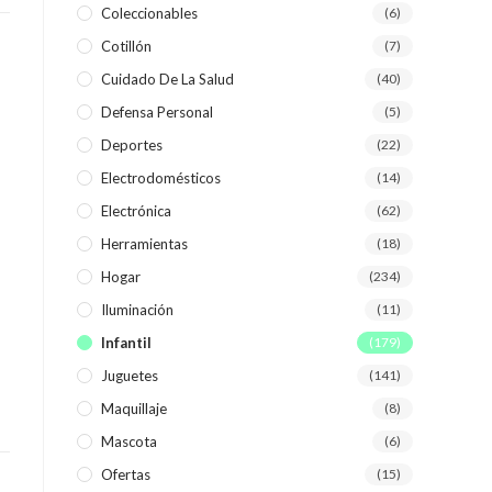
Coleccionables
(6)
Cotillón
(7)
WEB
Cuidado De La Salud
(40)
Defensa Personal
(5)
Deportes
(22)
Electrodomésticos
(14)
Electrónica
(62)
Herramientas
(18)
Hogar
(234)
Iluminación
(11)
Infantil
(179)
Juguetes
(141)
Maquillaje
(8)
Mascota
(6)
Ofertas
(15)