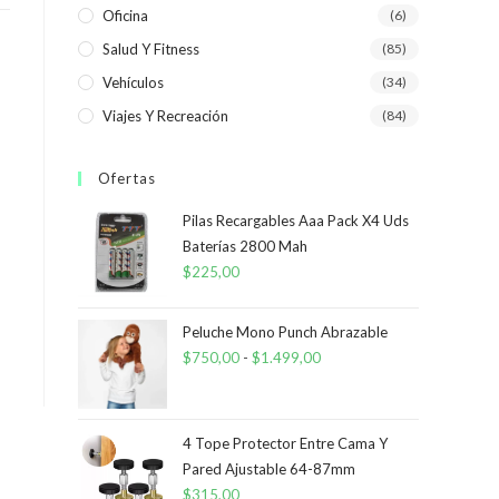
Oficina
(6)
Salud Y Fitness
(85)
Vehículos
(34)
Viajes Y Recreación
(84)
Ofertas
Pilas Recargables Aaa Pack X4 Uds
Baterías 2800 Mah
$
225,00
Peluche Mono Punch Abrazable
$
750,00
-
$
1.499,00
Rango
de
precios:
desde
4 Tope Protector Entre Cama Y
Pared Ajustable 64-87mm
$750,00
$
315,00
hasta