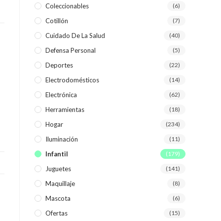
Coleccionables
(6)
Cotillón
(7)
WEB
Cuidado De La Salud
(40)
Defensa Personal
(5)
Deportes
(22)
Electrodomésticos
(14)
Electrónica
(62)
Herramientas
(18)
Hogar
(234)
Iluminación
(11)
Infantil
(179)
Juguetes
(141)
Maquillaje
(8)
Mascota
(6)
Ofertas
(15)