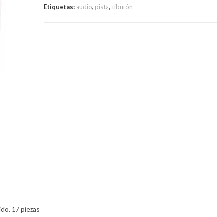
Etiquetas:
audio
,
pista
,
tiburón
ido. 17 piezas