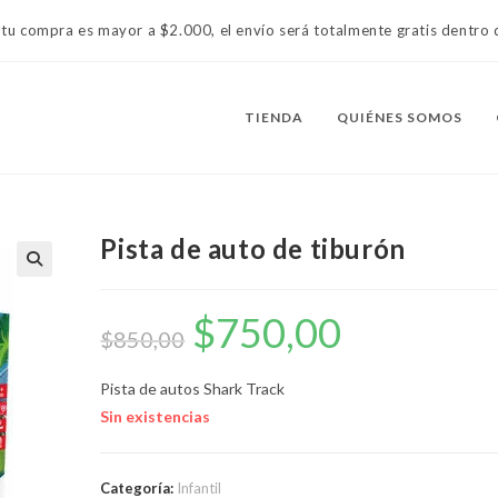
 tu compra es mayor a $2.000, el envío será totalmente gratis dentr
TIENDA
QUIÉNES SOMOS
Pista de auto de tiburón
$
750,00
El
El
precio
precio
$
850,00
original
actual
era:
es:
$850,00.
$750,00.
Pista de autos Shark Track
Sin existencias
Categoría:
Infantil