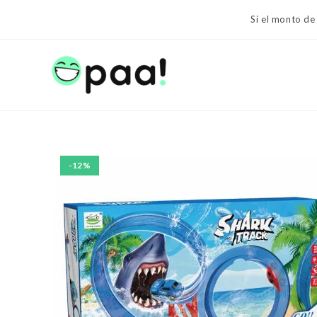
Ir
Si el monto de
al
contenido
-12%