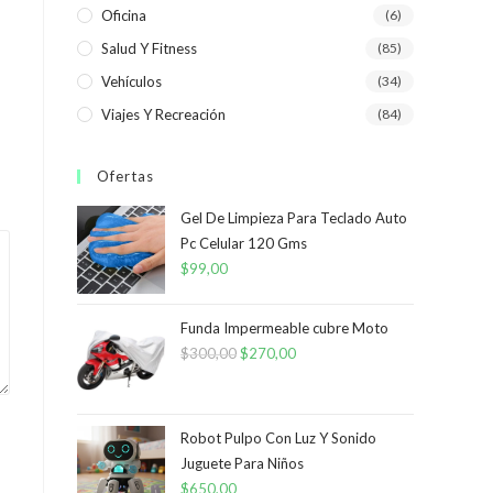
Oficina
(6)
Salud Y Fitness
(85)
Vehículos
(34)
Viajes Y Recreación
(84)
Ofertas
Gel De Limpieza Para Teclado Auto
Pc Celular 120 Gms
$
99,00
Funda Impermeable cubre Moto
$
300,00
El
$
270,00
El
precio
precio
original
actual
era:
es:
Robot Pulpo Con Luz Y Sonido
Juguete Para Niños
$300,00.
$270,00.
$
650,00