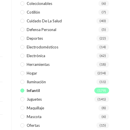
Coleccionables
(6)
Cotillón
(7)
WEB
Cuidado De La Salud
(40)
Defensa Personal
(5)
Deportes
(22)
Electrodomésticos
(14)
Electrónica
(62)
Herramientas
(18)
Hogar
(234)
Iluminación
(11)
Infantil
(179)
Juguetes
(141)
Maquillaje
(8)
Mascota
(6)
Ofertas
(15)