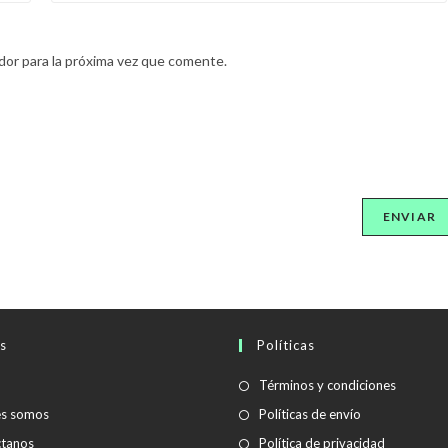
dor para la próxima vez que comente.
s
Políticas
Se
Términos y condiciones
abre
Se
es somos
Políticas de envío
en
abre
Se
tanos
Política de privacidad